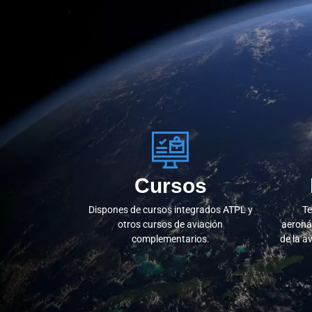
Cursos
Dispones de cursos integrados ATPL y
Te
otros cursos de aviación
aeroná
complementarios.
de la a