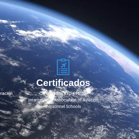
Certificados
rmación
Certificados ATO y FSTD.
International Association of Aviation
Personnel Schools