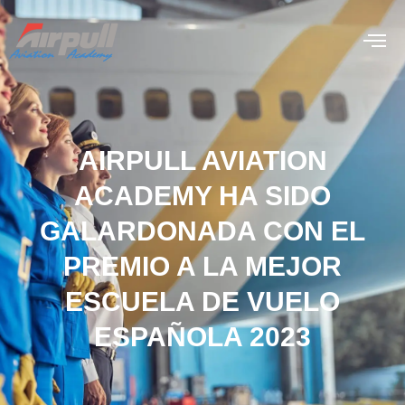
AIRPULL AVIATION
ACADEMY HA SIDO
GALARDONADA CON EL
PREMIO A LA MEJOR
ESCUELA DE VUELO
ESPAÑOLA 2023