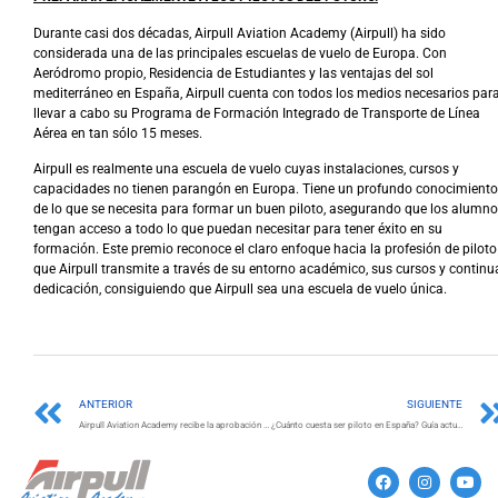
Durante casi dos décadas, Airpull Aviation Academy (Airpull) ha sido
considerada una de las principales escuelas de vuelo de Europa. Con
Aeródromo propio, Residencia de Estudiantes y las ventajas del sol
mediterráneo en España, Airpull cuenta con todos los medios necesarios par
llevar a cabo su Programa de Formación Integrado de Transporte de Línea
Aérea en tan sólo 15 meses.
Airpull es realmente una escuela de vuelo cuyas instalaciones, cursos y
capacidades no tienen parangón en Europa. Tiene un profundo conocimiento
de lo que se necesita para formar un buen piloto, asegurando que los alumn
tengan acceso a todo lo que puedan necesitar para tener éxito en su
formación. Este premio reconoce el claro enfoque hacia la profesión de piloto
que Airpull transmite a través de su entorno académico, sus cursos y continu
dedicación, consiguiendo que Airpull sea una escuela de vuelo única.
ANTERIOR
SIGUIENTE
Airpull Aviation Academy recibe la aprobación de una nueva revisión de su Certificado ATO
¿Cuánto cuesta ser piloto en España? Guía actualizada con datos de Airpull Aviation Academy