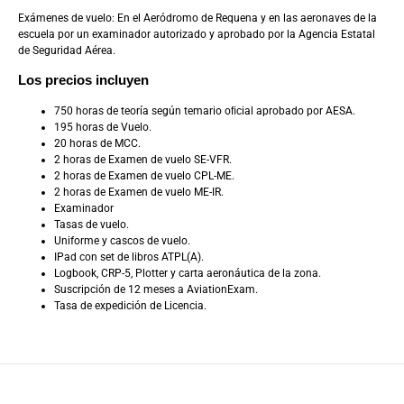
Exámenes de vuelo: En el Aeródromo de Requena y en las aeronaves de la
escuela por un examinador autorizado y aprobado por la Agencia Estatal
de Seguridad Aérea.
Los precios incluyen
750 horas de teoría según temario oﬁcial aprobado por AESA.
195 horas de Vuelo.
20 horas de MCC.
2 horas de Examen de vuelo SE-VFR.
2 horas de Examen de vuelo CPL-ME.
2 horas de Examen de vuelo ME-IR.
Examinador
Tasas de vuelo.
Uniforme y cascos de vuelo.
IPad con set de libros ATPL(A).
Logbook, CRP-5, Plotter y carta aeronáutica de la zona.
Suscripción de 12 meses a AviationExam.
Tasa de expedición de Licencia.